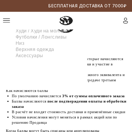
БЕСПЛАТНАЯ ДОСТАВКА ОТ 7000₽
Худи / Худи на молнии
Футболки / Лонгсливы
Низ
Верхняя одежда
Аксессуары
Бонусные баллы — это условные единицы, которые начисляются
зарегистрированным пользователям за покупки и участие в
активности сайта.
Баллы
не являются деньгами
, не имеют денежного эквивалента и
не подлежат обналичиванию, возврату или передаче третьим
лицам.
Как начисляются баллы
По умолчанию начисляется
3% от суммы оплаченного заказа
Баллы начисляются
после подтверждения оплаты и обработки
заказа
В расчёт не входят стоимость доставки и применённые скидки
Условия начисления могут меняться в рамках акций или по
решению Продавца
Когда баллы могут быть списаны или аннулированы