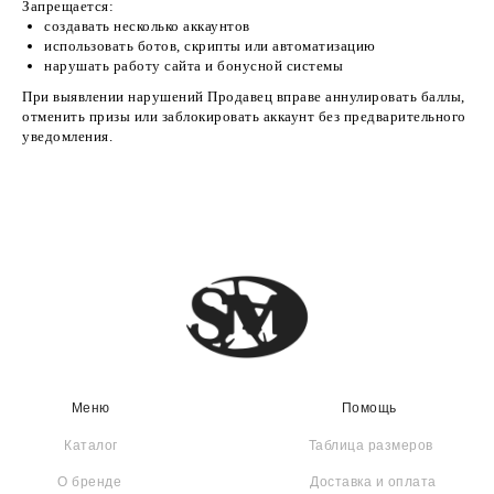
Запрещается:
создавать несколько аккаунтов
Меню
Помощь
использовать ботов, скрипты или автоматизацию
нарушать работу сайта и бонусной системы
Каталог
Таблица размеров
При выявлении нарушений Продавец вправе аннулировать баллы,
О бренде
Доставка и оплата
отменить призы или заблокировать аккаунт без предварительного
Сертификаты
Уход за вещами
уведомления.
Контакты
Москва, ул. Нижняя
Красносельская, 40/12к24
Публичная оферта
Политика конфиденциальности