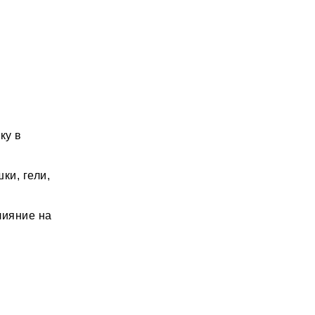
ку в
ки, гели,
лияние на