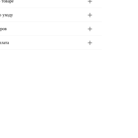
 товаре
о уходу
еров
плата