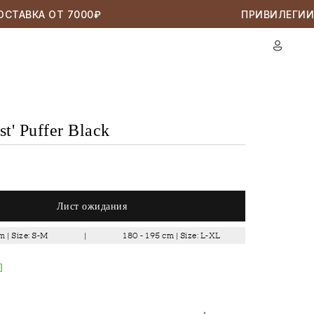
ТАВКА ОТ 7000₽
ПРИВИЛЕГИИ S
ost' Puffer Black
Лист ожидания
m | Size: S-M
|
180 - 195 cm | Size: L-XL
]