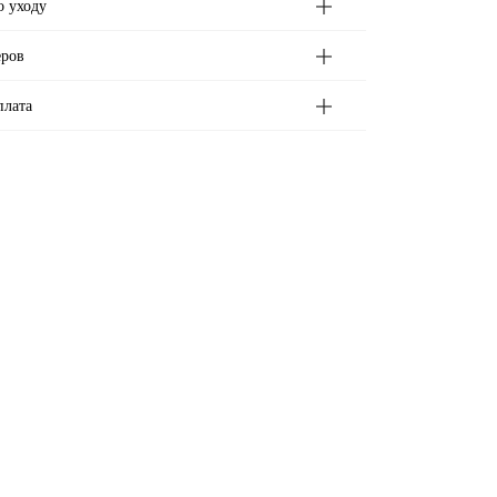
о уходу
еров
плата