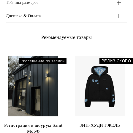
Худи / Худи на молнии
Таблица размеров
Футболки / Лонгсливы
Низ
Верхняя одежда
Доставка & Оплата
Аксессуары
Рекомендуемые товары
*посещение по записи
РЕЛИЗ СКОРО
Регистрация в шоурум Saint
ЗИП-ХУДИ ГЖЕЛЬ
Mob®