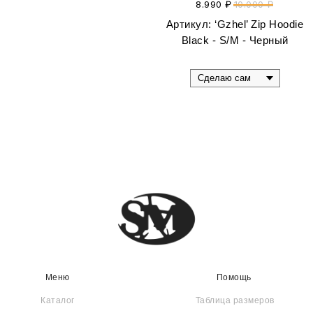
8.990
₽
10.000
₽
Артикул:
‘Gzhel’ Zip Hoodie
Black - S/M - Черный
Меню
Помощь
Каталог
Таблица размеров
О бренде
Доставка и оплата
Сертификаты
Уход за вещами
Контакты
Москва, ул. Нижняя
Красносельская, 40/12к24
Публичная оферта
Политика конфиденциальности